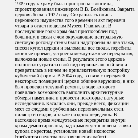
1909 году к храму была пристроена звонница,
спроектированная инженером В.В. Воейковым. Закрыта
церковь была в 1922 году. Сохранилась опись
церковного имущества того времени и акт передачи
утвари в отдел по делам Музеев Главнауки. В
последующие годы храм был приспособлен под
больницу, в связи с чем окружающие центральную
световую ротонду стены были надстроены на два этажа,
снесен купол церкви и выломаны все своды, перебиты
оконные проемы, устроены междуэтажные перекрытия,
выложены новые стены. В результате этого церковь
полностью утратила свой вид первоначальный вид и
превратилась в ничем не привлекательную постройку
кубической формы. В 2004 году, в связи с передачей
некоторых помещений церкви общине верующих, в них
был проведен текущий ремонт, в ходе которого
появилась возможность выполнить архитектурные
обмеры памятника и провести некоторые натурные
исследования. Касались они, прежде всего, фиксации
мест со следами с рубленных первоначальных стен,
пилястр и сводов, а также поздних переделок. В
настоящее время междуэтажные перекрытия внутри
храма демонтированы, над храмом установлена главка
купола с крестом, установлен новый иконостас
(требуются средства для завершения работ)