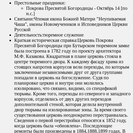
Престольные праздники:
Покрова Пресвятой Богородицы - Октябрь 14 [по
н.с.]
Святыни:
Чтимая икона Божией Матери "Неупиваемая
Чаша", иконы Новомучеников и Исповедников Церкви
Русской
Деятельность:
тюремное служение
Краткая историческая справка:
Церковь Покрова
Пресвятой Богородицы при Бутырском тюремном замке
была построена в 1782 году по проекту архитектора
М.Ф. Казакова. Квадратная в плане церковь стояла в
центре тюремного двора. К каждому фасаду храма из
стоящих напротив корпусов вели переходы, по которым
заключенные независимыми друг от друга группами
попадали в церковь на богослужение. Судя по
планировке церкви и внутри они молились
изолировано, что связано, видимо, со спецификой
тюрьмы. Кроме того, переходы из северного и западного
корпусов, отделялись от двух других переходов
дополнительной стеной, которая делила внутренний
двор тюрьмы на изолированные зоны. За время своего
существования церковь неоднократно перестраивалась.
Сведения о первой перестройки относятся к 1852 году,
когда церковь была «обновлена». Последующие
ремонты были произведены в 1884,1888,1899 годах. В