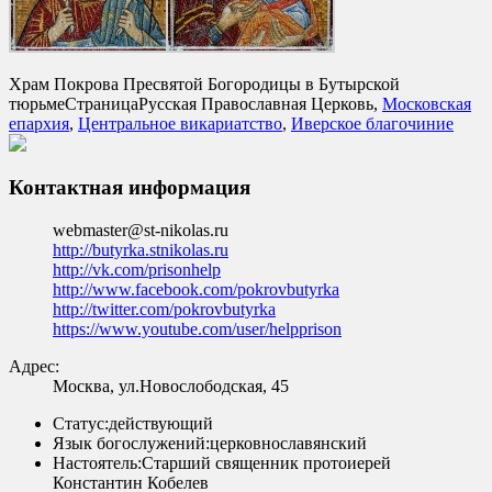
Храм Покрова Пресвятой Богородицы в Бутырской
тюрьме
Страница
Русская Православная Церковь,
Московская
епархия
,
Центральное викариатство
,
Иверское благочиние
Контактная информация
webmaster@st-nikolas.ru
http://butyrka.stnikolas.ru
http://vk.com/prisonhelp
http://www.facebook.com/pokrovbutyrka
http://twitter.com/pokrovbutyrka
https://www.youtube.com/user/helpprison
Адрес:
Москва, ул.Новослободская, 45
Статус:
действующий
Язык богослужений:
церковнославянский
Настоятель:
Старший священник протоиерей
Константин Кобелев